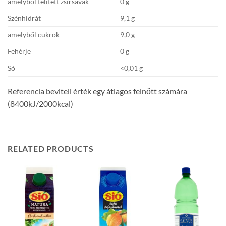
amelyből telített zsírsavak
0 g
Szénhidrát
9,1 g
amelyből cukrok
9,0 g
Fehérje
0 g
Só
<0,01 g
Referencia beviteli érték egy átlagos felnőtt számára
(8400kJ/2000kcal)
RELATED PRODUCTS