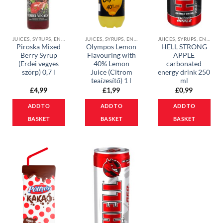
JUICES, SYRUPS, ENERGY DRINKS, COCOA & ICE COFFEE DRINKS
JUICES, SYRUPS, ENERGY DRINKS, COCOA & ICE COFFEE DRINKS
JUICES, SYRUPS, ENERGY DRINKS, COCOA & ICE COFFEE DRINKS
Piroska Mixed
Olympos Lemon
HELL STRONG
Berry Syrup
Flavouring with
APPLE
(Erdei vegyes
40% Lemon
carbonated
szörp) 0,7 l
Juice (Citrom
energy drink 250
teaízesítő) 1 l
ml
£
4,99
£
1,99
£
0,99
ADD TO
ADD TO
ADD TO
BASKET
BASKET
BASKET