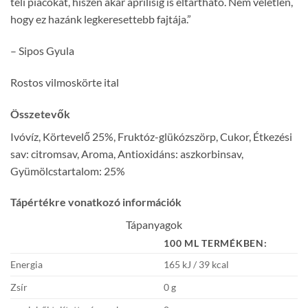
téli piacokat, hiszen akár áprilisig is eltartható. Nem véletlen,
hogy ez hazánk legkeresettebb fajtája.”
– Sipos Gyula
Rostos vilmoskörte ital
Összetevők
Ivóvíz, Körtevelő 25%, Fruktóz-glükózszörp, Cukor, Étkezési
sav: citromsav, Aroma, Antioxidáns: aszkorbinsav,
Gyümölcstartalom: 25%
Tápértékre vonatkozó információk
Tápanyagok
100 ML TERMÉKBEN:
Energia
165 kJ / 39 kcal
Zsír
0 g