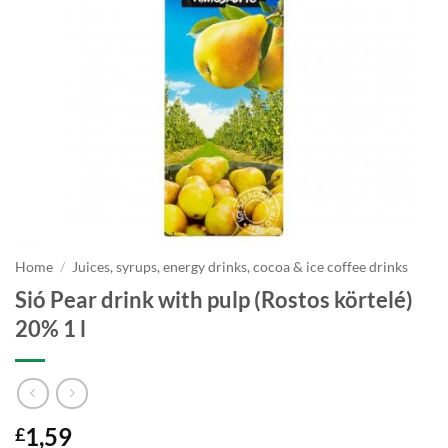
Home
/
Juices, syrups, energy drinks, cocoa & ice coffee drinks
Sió Pear drink with pulp (Rostos körtelé)
20% 1 l
1,59
£