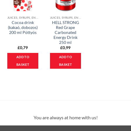
JUICES, SYRUPS, ENERGY DRINKS, COCOA & ICE COFFEE DRINKS
JUICES, SYRUPS, ENERGY DRINKS, COCOA & ICE COFFEE DRINKS
Cocoa drink
HELL STRONG
(kakaó, dobozos)
Red Grape
200 ml Pöttyös
Carbonated
Energy Drink
250 ml
£
0,79
£
0,99
ADD TO
ADD TO
BASKET
BASKET
You are always at home with us!