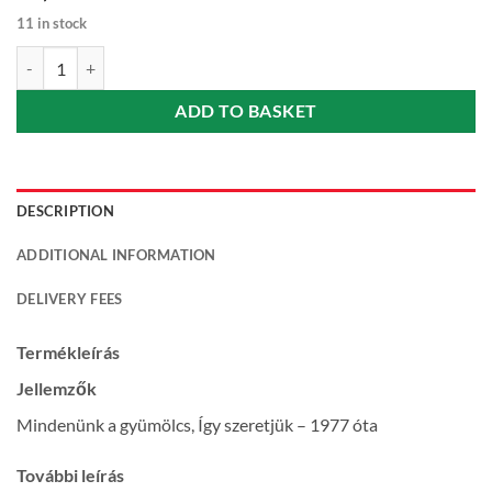
11 in stock
Sió Pear drink with pulp (Rostos körtelé) 20% 1 l quantity
ADD TO BASKET
DESCRIPTION
ADDITIONAL INFORMATION
DELIVERY FEES
Termékleírás
Jellemzők
Mindenünk a gyümölcs, Így szeretjük – 1977 óta
További leírás