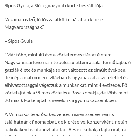
Sipos Gyula, a Sió legnagyobb körte beszállítója.
”A zamatos ízű, lédús zalai körte páratlan kincse
Magyarországnak.”
– Sipos Gyula
”Már több, mint 40 éve a körtetermesztés az életem.
Nagykanizsai lévén szinte beleszülettem a zalai termőtájba. A
gazdák élete és munkája sokat változott az elmúlt években,
de még a mai modern világban is ugyanazzal a szeretettel és
elhivatottsággal végezzük a munkánkat, mint 4 évtizede. Fő
körtefajtáink a Vilmoskörte és a Bosc kobakja, de több, mint
20 másik körtefajtát is nevelünk a gyümölcsöseinkben.
A Vilmoskörte az ősz kedvence, frissen szedve nem is
találhatnánk finomabbat, de kipréselve, konzervként, netán
pálinkaként is utánozhatatlan. A Bosc kobakja fajta uralja a