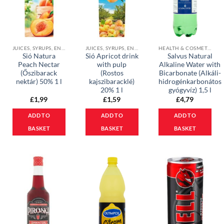
JUICES, SYRUPS, ENERGY DRINKS, COCOA & ICE COFFEE DRINKS
JUICES, SYRUPS, ENERGY DRINKS, COCOA & ICE COFFEE DRINKS
HEALTH & COSMETICS
Sió Natura
Sió Apricot drink
Salvus Natural
Peach Nectar
with pulp
Alkaline Water with
(Őszibarack
(Rostos
Bicarbonate (Alkáli-
nektár) 50% 1 l
kajszibaracklé)
hidrogénkarbonátos
20% 1 l
gyógyvíz) 1,5 l
£
1,99
£
1,59
£
4,79
ADD TO
ADD TO
ADD TO
BASKET
BASKET
BASKET