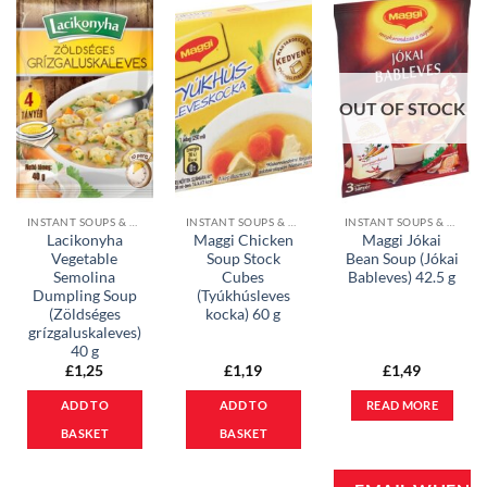
OUT OF STOCK
INSTANT SOUPS & CUBES
INSTANT SOUPS & CUBES
INSTANT SOUPS & CUBES
Lacikonyha
Maggi Chicken
Maggi Jókai
Vegetable
Soup Stock
Bean Soup (Jókai
Semolina
Cubes
Bableves) 42.5 g
Dumpling Soup
(Tyúkhúsleves
(Zöldséges
kocka) 60 g
grízgaluskaleves)
40 g
£
1,25
£
1,19
£
1,49
ADD TO
ADD TO
READ MORE
BASKET
BASKET