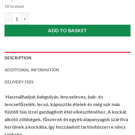
10 in stock
Maggi Smoked Flavoured Bouillon Cubes (Füstölt ízű kocka) 60 g quan
ADD TO BASKET
DESCRIPTION
ADDITIONAL INFORMATION
DELIVERY FEES
Használhatjuk babgulyás, lencseleves, bab- és
lencsefőzelék, lecsó, káposztás ételek és még sok más
füstölt hús ízzel gazdagított étel elkészítéséhez. A kockát
alkotó zöldségek, fűszerek és egyéb alapanyagok szárítva
kerülnek a kockába, így hozzáadott tartósítószerre nincs
szükség.