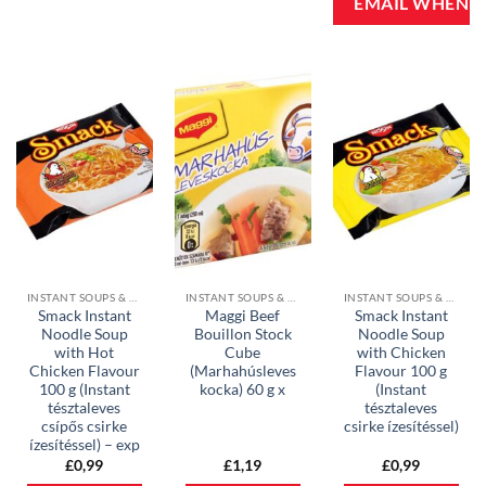
INSTANT SOUPS & CUBES
INSTANT SOUPS & CUBES
INSTANT SOUPS & CUBES
Smack Instant
Maggi Beef
Smack Instant
Noodle Soup
Bouillon Stock
Noodle Soup
with Hot
Cube
with Chicken
Chicken Flavour
(Marhahúsleves
Flavour 100 g
100 g (Instant
kocka) 60 g x
(Instant
tésztaleves
tésztaleves
csípős csirke
csirke ízesítéssel)
ízesítéssel) – exp
£
0,99
£
1,19
£
0,99