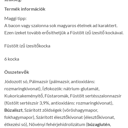
Termék információk
Maggi tipp:
A bacon vagy szalonna sok magyaros ételnek ad karaktert.
Ezen ízeket tovább erősíthetjük a Füstölt ízű ízesítő kockával.
Füstölt ízű ízesítőkocka
6 kocka
Összetevők
Jódozott só, Pálmazsír (pálmazsír, antioxidáns:
rozmaringkivonat), Ízfokozók: nátrium-glutamát,
Kukoricakeményítő, Füstaromák, Füstölt sertésszalonnazsír
(füstölt sertészsír 3,9%, antioxidáns: rozmaringkivonat),
Búzaliszt
, Szárított zöldségek (vöröshagymapor,
fokhagymapor), Szárított élesztőkivonat (élesztőkivonat,
étkezési só), Növényi fehérjehidrolizátum (
búzaglutén
,