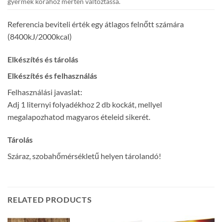
gyermek korához mérten változtassa.
Referencia beviteli érték egy átlagos felnőtt számára
(8400kJ/2000kcal)
Elkészítés és tárolás
Elkészítés és felhasználás
Felhasználási javaslat:
Adj 1 liternyi folyadékhoz 2 db kockát, mellyel
megalapozhatod magyaros ételeid sikerét.
Tárolás
Száraz, szobahőmérsékletű helyen tárolandó!
RELATED PRODUCTS