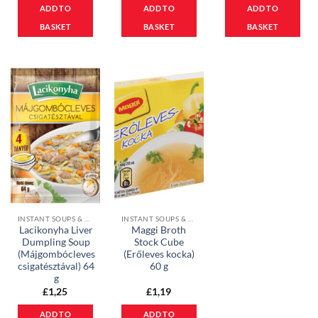
ADD TO
ADD TO
ADD TO
BASKET
BASKET
BASKET
INSTANT SOUPS & CUBES
INSTANT SOUPS & CUBES
Lacikonyha Liver
Maggi Broth
Dumpling Soup
Stock Cube
(Májgombócleves
(Erőleves kocka)
csigatésztával) 64
60 g
g
£
1,25
£
1,19
ADD TO
ADD TO