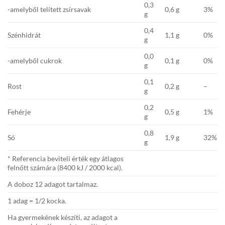
0,3
-amelyből telített zsírsavak
0,6 g
3%
g
0,4
Szénhidrát
1,1 g
0%
g
0,0
-amelyből cukrok
0,1 g
0%
g
0,1
Rost
0,2 g
–
g
0,2
Fehérje
0,5 g
1%
g
0,8
Só
1,9 g
32%
g
* Referencia beviteli érték egy átlagos
felnőtt számára (8400 kJ / 2000 kcal).
A doboz 12 adagot tartalmaz.
1 adag = 1/2 kocka.
Ha gyermekének készíti, az adagot a