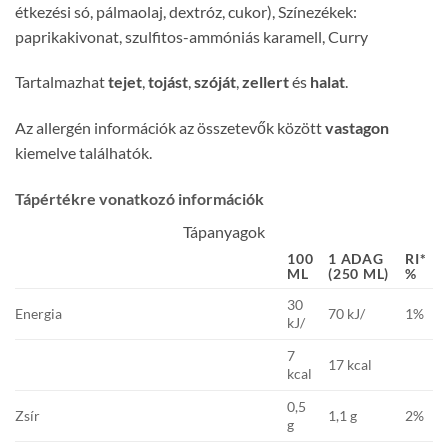
étkezési só, pálmaolaj, dextróz, cukor), Színezékek:
paprikakivonat, szulfitos-ammóniás karamell, Curry
Tartalmazhat
tejet
,
tojást
,
szóját
,
zellert
és
halat
.
Az allergén információk az összetevők között
vastagon
kiemelve találhatók.
Tápértékre vonatkozó információk
Tápanyagok
100
1 ADAG
RI*
ML
(250 ML)
%
30
Energia
70 kJ/
1%
kJ/
7
17 kcal
kcal
0,5
Zsír
1,1 g
2%
g