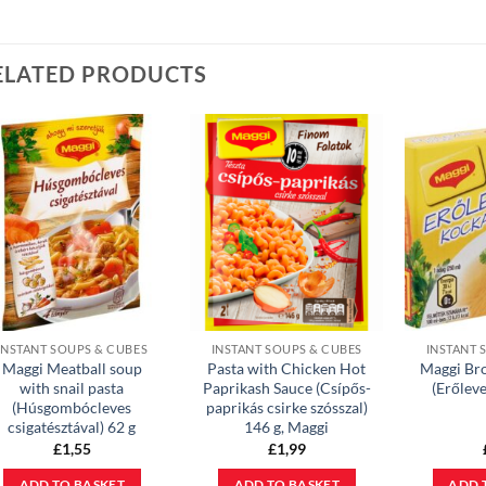
ELATED PRODUCTS
INSTANT SOUPS & CUBES
INSTANT SOUPS & CUBES
INSTANT 
Maggi Meatball soup
Pasta with Chicken Hot
Maggi Br
with snail pasta
Paprikash Sauce (Csípős-
(Erőleve
(Húsgombócleves
paprikás csirke szósszal)
csigatésztával) 62 g
146 g, Maggi
£
1,55
£
1,99
ADD TO BASKET
ADD TO BASKET
ADD 