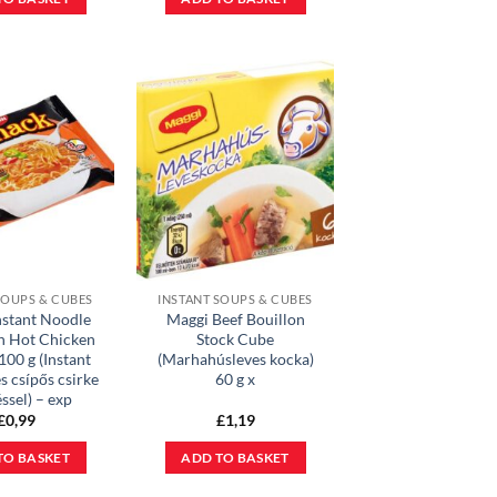
SOUPS & CUBES
INSTANT SOUPS & CUBES
nstant Noodle
Maggi Beef Bouillon
h Hot Chicken
Stock Cube
100 g (Instant
(Marhahúsleves kocka)
s csípős csirke
60 g x
éssel) – exp
£
0,99
£
1,19
TO BASKET
ADD TO BASKET