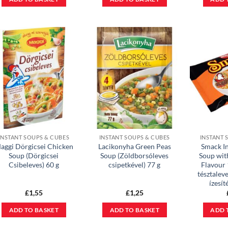
INSTANT SOUPS & CUBES
INSTANT SOUPS & CUBES
INSTANT 
aggi Dörgicsei Chicken
Lacikonyha Green Peas
Smack I
Soup (Dörgicsei
Soup (Zöldborsóleves
Soup wit
Csibeleves) 60 g
csipetkével) 77 g
Flavour 
tésztaleve
ízesít
£
1,55
£
1,25
ADD TO BASKET
ADD TO BASKET
ADD 