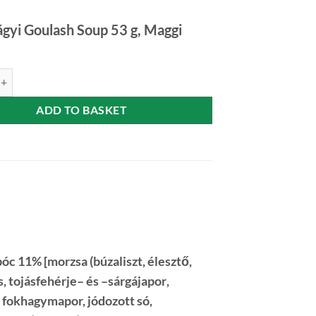
gyi Goulash Soup 53 g, Maggi
obágyi Goulash Soup (Hortobágyi gulyásleves) 53 g quantity
ADD TO BASKET
bóc 11% [morzsa (
búzaliszt
, élesztő,
s,
tojásfehérje
– és –
sárgájapor
,
 fokhagymapor, jódozott só,