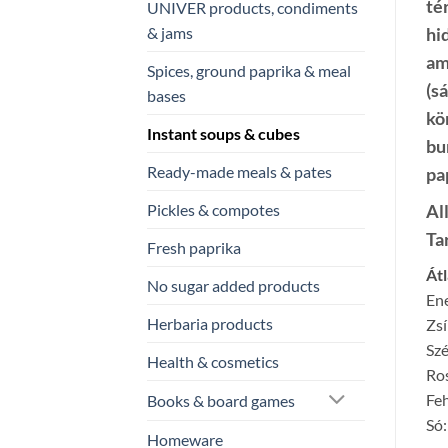
té
UNIVER products, condiments
hi
& jams
am
Spices, ground paprika & meal
(s
bases
kö
Instant soups & cubes
bu
Ready-made meals & pates
pa
Al
Pickles & compotes
Ta
Fresh paprika
Át
No sugar added products
Ene
Herbaria products
Zsí
Szé
Health & cosmetics
Ros
Feh
Books & board games
Só:
Homeware