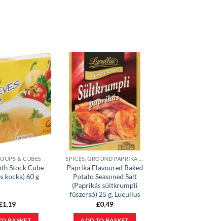
SOUPS & CUBES
SPICES, GROUND PAPRIKA & MEAL BASES
oth Stock Cube
Paprika Flavoured Baked
s kocka) 60 g
Potato Seasoned Salt
(Paprikás sültkrumpli
fűszersó) 25 g, Lucullus
£
1,19
£
0,49
TO BASKET
ADD TO BASKET