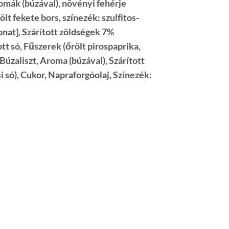
omák (
búzával
), növényi fehérje
rölt fekete bors, színezék: szulfitos-
nat], Szárított zöldségek 7%
tt só, Fűszerek (őrölt pirospaprika,
Búzaliszt
, Aroma (
búzával
), Szárított
 só), Cukor, Napraforgóolaj, Színezék: