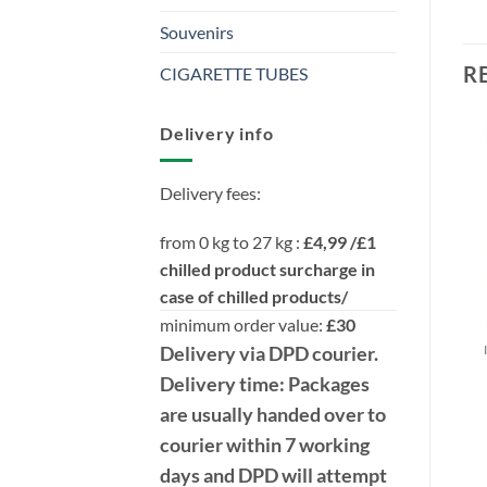
Souvenirs
R
CIGARETTE TUBES
Delivery info
Delivery fees:
from 0 kg to 27 kg :
£4,99 /£1
chilled product surcharge in
case of chilled products/
minimum order value:
£30
Delivery
via DPD
courier.
Delivery time:
Packages
are usually handed over to
courier within 7 working
days and DPD will attempt