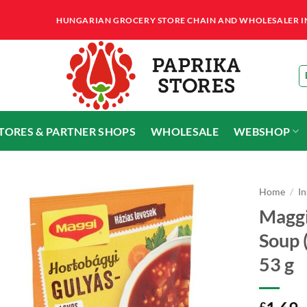
HUNGARIAN GROCERY STORE CHAIN AND WHOLESALER IN T
STORES & PARTNER SHOPS
WHOLESALE
WEBSHOP
Home
/
I
Maggi
Soup 
53 g
£