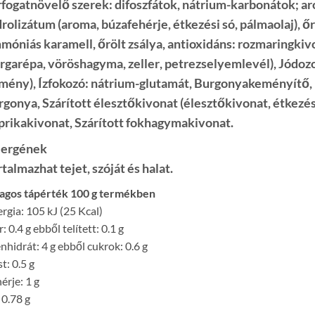
rfogatnövelő szerek: difoszfátok, nátrium-karbonátok; ar
drolizátum (aroma,
búzafehérje
, étkezési só, pálmaolaj), ő
móniás karamell, őrölt zsálya, antioxidáns: rozmaringkivo
árgarépa, vöröshagyma,
zeller
, petrezselyemlevél), Jódozo
mény), Ízfokozó: nátrium-glutamát, Burgonyakeményítő,
rgonya, Szárított élesztőkivonat (élesztőkivonat, étkezési
prikakivonat, Szárított fokhagymakivonat.
lergének
rtalmazhat
tejet
,
szóját
és
halat
.
lagos tápérték 100 g termékben
rgia: 105 kJ (25 Kcal)
r: 0.4 g ebből telített: 0.1 g
nhidrát: 4 g ebből cukrok: 0.6 g
t: 0.5 g
érje: 1 g
 0.78 g