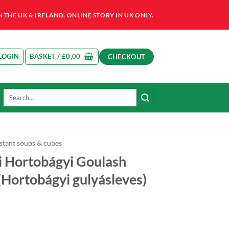
HE UK & IRELAND. ONLINE STORY IN UK ONLY.
LOGIN
BASKET /
£
0,00
CHECKOUT
Search
for:
nstant soups & cubes
 Hortobágyi Goulash
(Hortobágyi gulyásleves)