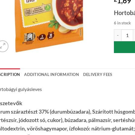
1,69
Hortobá
6 in stock
Maggi Hort
SCRIPTION
ADDITIONAL INFORMATION
DELIVERY FEES
tobágyi gulyásleves
szetevők
rum száraztészt 37% (
durumbúzadara
), Szárított húsgom
tészsír, jódozott só, cukor),
búzadara
, pálmazsír, sertéshú
ltodextrin, vöröshagymapor, ízfokozó: nátrium-glutamát;