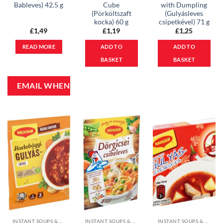
Bableves) 42.5 g
Cube
with Dumpling
(Pörköltszaft
(Gulyásleves
kocka) 60 g
csipetkével) 71 g
£
1,49
£
1,19
£
1,25
READ MORE
ADD TO
ADD TO
BASKET
BASKET
INSTANT SOUPS & CUBES
INSTANT SOUPS & CUBES
INSTANT SOUPS & CUBES