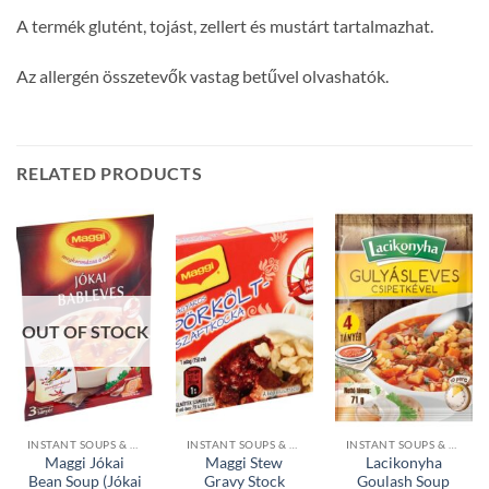
A termék glutént, tojást, zellert és mustárt tartalmazhat.
Az allergén összetevők vastag betűvel olvashatók.
RELATED PRODUCTS
OUT OF STOCK
INSTANT SOUPS & CUBES
INSTANT SOUPS & CUBES
INSTANT SOUPS & CUBES
Maggi Jókai
Maggi Stew
Lacikonyha
Bean Soup (Jókai
Gravy Stock
Goulash Soup