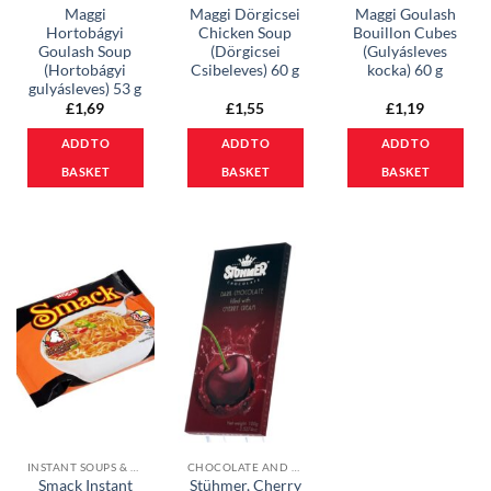
Maggi
Maggi Dörgicsei
Maggi Goulash
Hortobágyi
Chicken Soup
Bouillon Cubes
Goulash Soup
(Dörgicsei
(Gulyásleves
(Hortobágyi
Csibeleves) 60 g
kocka) 60 g
gulyásleves) 53 g
£
1,69
£
1,55
£
1,19
ADD TO
ADD TO
ADD TO
BASKET
BASKET
BASKET
INSTANT SOUPS & CUBES
CHOCOLATE AND MUESLI BARS
Smack Instant
Stühmer, Cherry