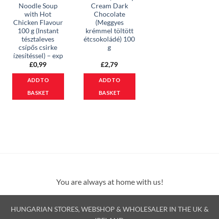
Noodle Soup
Cream Dark
with Hot
Chocolate
Chicken Flavour
(Meggyes
100 g (Instant
krémmel töltött
tésztaleves
étcsokoládé) 100
csípős csirke
g
ízesítéssel) – exp
£
0,99
£
2,79
ADD TO
ADD TO
BASKET
BASKET
You are always at home with us!
HUNGARIAN STORES, WEBSHOP & WHOLESALER IN THE UK &