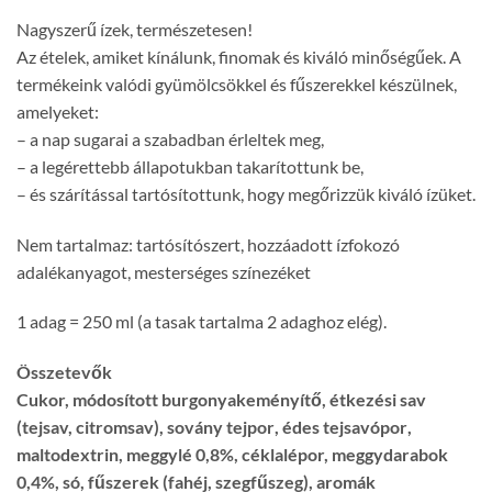
Nagyszerű ízek, természetesen!
Az ételek, amiket kínálunk, finomak és kiváló minőségűek. A
termékeink valódi gyümölcsökkel és fűszerekkel készülnek,
amelyeket:
– a nap sugarai a szabadban érleltek meg,
– a legérettebb állapotukban takarítottunk be,
– és szárítással tartósítottunk, hogy megőrizzük kiváló ízüket.
Nem tartalmaz: tartósítószert, hozzáadott ízfokozó
adalékanyagot, mesterséges színezéket
1 adag = 250 ml (a tasak tartalma 2 adaghoz elég).
Összetevők
Cukor, módosított burgonyakeményítő, étkezési sav
(tejsav, citromsav), sovány
tejpor
, édes
tejsavópor
,
maltodextrin, meggylé 0,8%, céklalépor, meggydarabok
0,4%, só, fűszerek (fahéj, szegfűszeg), aromák