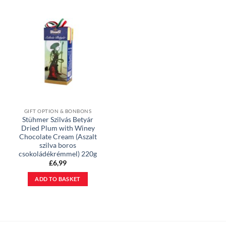
GIFT OPTION & BONBONS
Stühmer Szilvás Betyár
Dried Plum with Winey
Chocolate Cream (Aszalt
szilva boros
csokoládékrémmel) 220g
£
6,99
ADD TO BASKET