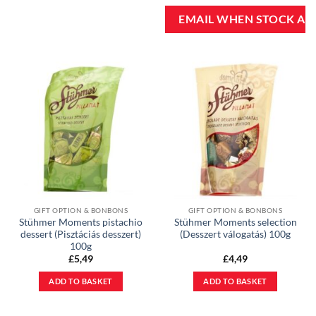
GIFT OPTION & BONBONS
GIFT OPTION & BONBONS
Stühmer Moments pistachio
Stühmer Moments selection
dessert (Pisztáciás desszert)
(Desszert válogatás) 100g
100g
£
5,49
£
4,49
ADD TO BASKET
ADD TO BASKET