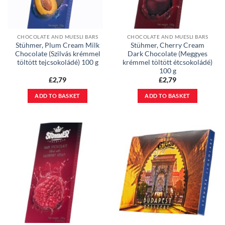
CHOCOLATE AND MUESLI BARS
CHOCOLATE AND MUESLI BARS
Stühmer, Plum Cream Milk
Stühmer, Cherry Cream
Chocolate (Szilvás krémmel
Dark Chocolate (Meggyes
töltött tejcsokoládé) 100 g
krémmel töltött étcsokoládé)
100 g
£
2,79
£
2,79
ADD TO BASKET
ADD TO BASKET