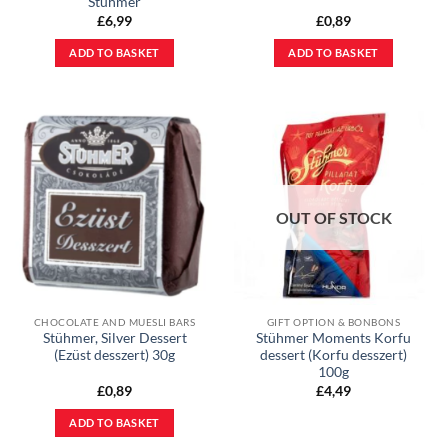
Stuhmer
£
6,99
£
0,89
ADD TO BASKET
ADD TO BASKET
OUT OF STOCK
CHOCOLATE AND MUESLI BARS
GIFT OPTION & BONBONS
Stühmer, Silver Dessert
Stühmer Moments Korfu
(Ezüst desszert) 30g
dessert (Korfu desszert)
100g
£
0,89
£
4,49
ADD TO BASKET