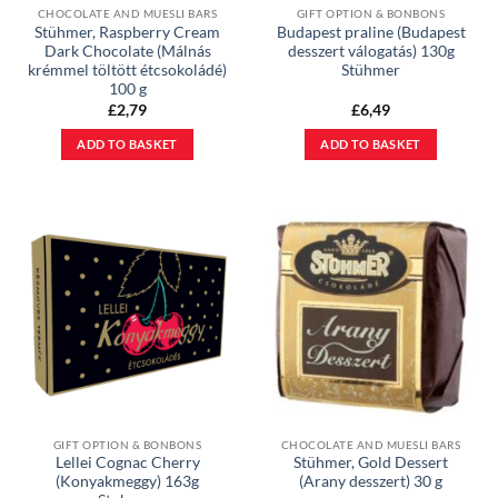
CHOCOLATE AND MUESLI BARS
GIFT OPTION & BONBONS
Stühmer, Raspberry Cream
Budapest praline (Budapest
Dark Chocolate (Málnás
desszert válogatás) 130g
krémmel töltött étcsokoládé)
Stühmer
100 g
£
2,79
£
6,49
ADD TO BASKET
ADD TO BASKET
GIFT OPTION & BONBONS
CHOCOLATE AND MUESLI BARS
Lellei Cognac Cherry
Stühmer, Gold Dessert
(Konyakmeggy) 163g
(Arany desszert) 30 g