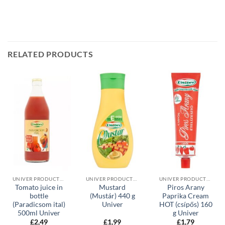
RELATED PRODUCTS
UNIVER PRODUCTS, CONDIMENTS & JAMS
UNIVER PRODUCTS, CONDIMENTS & JAMS
UNIVER PRODUCTS, CONDIMENTS & JAMS
Tomato juice in
Mustard
Piros Arany
bottle
(Mustár) 440 g
Paprika Cream
(Paradicsom ital)
Univer
HOT (csípős) 160
500ml Univer
g Univer
£
2,49
£
1,99
£
1,79