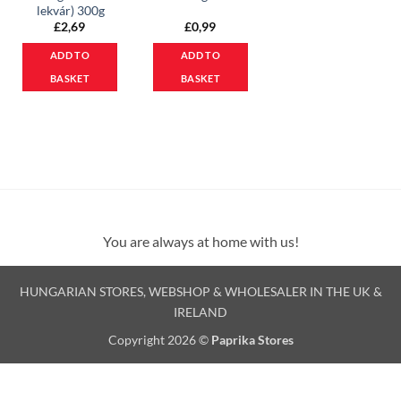
lekvár) 300g
£
2,69
£
0,99
ADD TO
ADD TO
BASKET
BASKET
You are always at home with us!
HUNGARIAN STORES, WEBSHOP & WHOLESALER IN THE UK &
IRELAND
Copyright 2026 ©
Paprika Stores