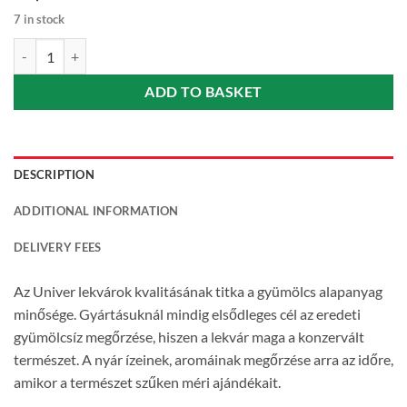
7 in stock
Univer Jam Rosehip (Csipkebogyólekvár) 300 g quantity
ADD TO BASKET
DESCRIPTION
ADDITIONAL INFORMATION
DELIVERY FEES
Az Univer lekvárok kvalitásának titka a gyümölcs alapanyag
minősége. Gyártásuknál mindig elsődleges cél az eredeti
gyümölcsíz megőrzése, hiszen a lekvár maga a konzervált
természet. A nyár ízeinek, aromáinak megőrzése arra az időre,
amikor a természet szűken méri ajándékait.