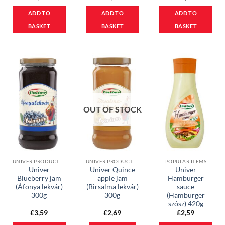
ADD TO
ADD TO
ADD TO
BASKET
BASKET
BASKET
OUT OF STOCK
UNIVER PRODUCTS, CONDIMENTS & JAMS
UNIVER PRODUCTS, CONDIMENTS & JAMS
POPULAR ITEMS
Univer
Univer Quince
Univer
Blueberry jam
apple jam
Hamburger
(Áfonya lekvár)
(Birsalma lekvár)
sauce
300g
300g
(Hamburger
szósz) 420g
£
3,59
£
2,69
£
2,59