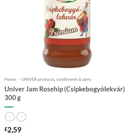
Home
/
UNIVER products, condiments & jams
Univer Jam Rosehip (Csipkebogyólekvár)
300 g
2,59
£