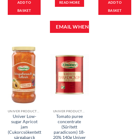
ADD TO
READ MORE
ADD TO
BASKET
BASKET
UNIVER PRODUCTS, CONDIMENTS & JAMS
UNIVER PRODUCTS, CONDIMENTS & JAMS
Univer Low-
Tomato puree
sugar Apricot
concentrate
jam
(Sűrített
(Cukorcsökentett
paradicsom) 18-
sárgabarck
20% 140g Univer