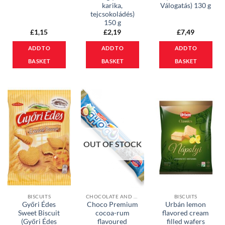
karika,
Válogatás) 130 g
tejcsokoládés)
150 g
£
1,15
£
2,19
£
7,49
ADD TO
ADD TO
ADD TO
BASKET
BASKET
BASKET
OUT OF STOCK
BISCUITS
CHOCOLATE AND MUESLI BARS
BISCUITS
Győri Édes
Choco Premium
Urbán lemon
Sweet Biscuit
cocoa-rum
flavored cream
(Győri Édes
flavoured
filled wafers