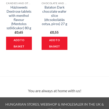
CANDIES AND OTHER SWEETS
CHOCOLATE AND MUESLI BARS
Házisweets
Balaton Dark
Dextrose tablets
chocolate wafer
with menthol
slice
flavour
(étcsokoládás
(Mentolos
ostya, piros) 27 g
szőlőcukor) 80 g
£
0,65
£
0,55
ADD TO
ADD TO
BASKET
BASKET
You are always at home with us!
HUNGARIAN STORES, WEBSHOP & WHOLESALER IN THE UK &