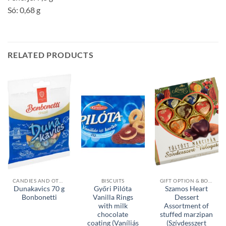
Só: 0,68 g
RELATED PRODUCTS
CANDIES AND OTHER SWEETS
BISCUITS
GIFT OPTION & BONBONS
Dunakavics 70 g
Győri Pilóta
Szamos Heart
Bonbonetti
Vanilla Rings
Dessert
with milk
Assortment of
chocolate
stuffed marzipan
coating (Vaníliás
(Szívdesszert