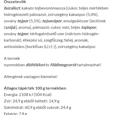
Összetevők
búzaliszt
, kakaós tejbevonómassza [cukor, teljes mértékben
hidrogénezett pálmazsír, zsírszegény kakaópor (5,4%),
sovány
tejpor
(5,1%),
tejsavópor
, emulgeálószer [lecitinek
(
szója
)], aroma], pálmazsír, cukor, méz, teljes
tojáspor
,
sovány
tejpor
, térfogatnövelő szer (nátrium-hidrogén-
karbonát), étkezési só, szegfűszeg, fahéj, aromák,
antioxidáns [borkősav (L(+)-)], zsírszegény kakaópor.
A termék
nyomokban
dióféléket
és
földimogyorót
tartalmazhat!
Allergének vastagon kiemelve!
Átlagos tápérték 100 g termékben
Energia: 2108 kJ (504 Kcal)
Zsír: 24,9 g ebből telített: 14,9 g
Szénhidrát: 60,9 g ebből cukrok: 24,4 g
Fehérje: 7,8 g