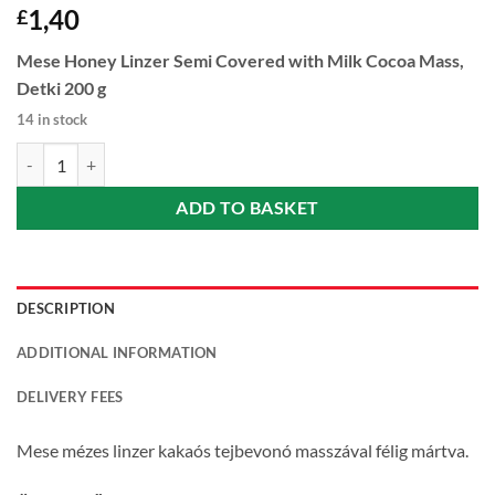
1,40
£
Mese Honey Linzer Semi Covered with Milk Cocoa Mass,
Detki 200 g
14 in stock
Mese Honey Linzer Semi Covered with Milk Cocoa Mass (Mese mézes lin
ADD TO BASKET
DESCRIPTION
ADDITIONAL INFORMATION
DELIVERY FEES
Mese mézes linzer kakaós tejbevonó masszával félig mártva.