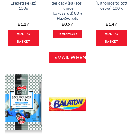
Eredeti keksz)
delicacy (kakaós-
(Citromos töltött
150g
rumos
ostya) 180 g
kókuszrúd) 80 g
HáziSweets
£
1,29
£
0,99
£
1,49
ADD TO
READ MORE
ADD TO
BASKET
BASKET