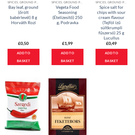
SPICES, GROUND PAPRIKA & MEAL BASES
SPICES, GROUND PAPRIKA & MEAL BASES
SPICES, GROUND PAPRIKA & MEAL BASES
Bay leaf, ground
Vegeta Food
Spice salt for
(őrölt
Seasoning
chips with sour
babérlevél) 8 g
(Ételízesítő) 250
cream flavour
Horváth Rozi
g, Podravka
(Tejföl ízű
sültkrumpli
fűszersó) 25 g
Lucullus
£
0,50
£
1,99
£
0,49
ADD TO
ADD TO
ADD TO
BASKET
BASKET
BASKET