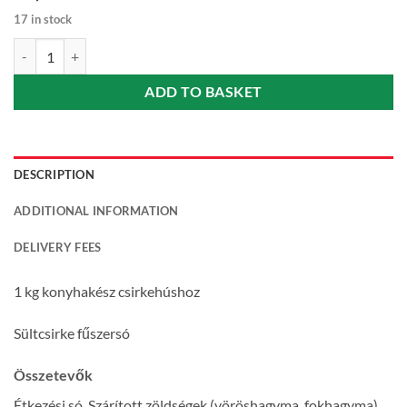
17 in stock
Spice salt for roast chicken (Sültcsirke fűszersó) 40 g Lucullus quantit
ADD TO BASKET
DESCRIPTION
ADDITIONAL INFORMATION
DELIVERY FEES
1 kg konyhakész csirkehúshoz
Sültcsirke fűszersó
Összetevők
Étkezési só, Szárított zöldségek (vöröshagyma, fokhagyma),