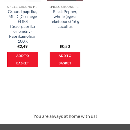
SPICES, GROUND PAPRIKA & MEAL BASES
SPICES, GROUND PAPRIKA & MEAL BASES
Ground paprika,
Black Pepper,
MILD (Csemege
whole (egész
ÉDES
feketebors) 16 g
fűszerpaprika
Lucullus
őrlemény)
Paprikamolnar
100 g
£
2,49
£
0,50
ADD TO
ADD TO
BASKET
BASKET
You are always at home with us!