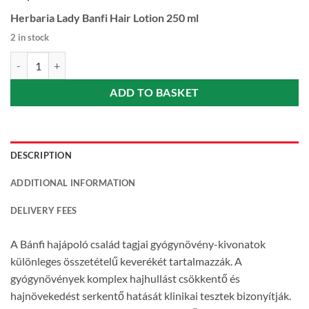
Herbaria Lady Banfi Hair Lotion 250 ml
2 in stock
Banfi Lady Hair Lotion (Lady Bánfi hajszesz) 250 ml quantity
ADD TO BASKET
DESCRIPTION
ADDITIONAL INFORMATION
DELIVERY FEES
A Bánfi hajápoló család tagjai gyógynövény-kivonatok
különleges összetételű keverékét tartalmazzák. A
gyógynövények komplex hajhullást csökkentő és
hajnövekedést serkentő hatását klinikai tesztek bizonyítják.