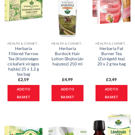
HEALTH & COSMETICS
HEALTH & COSMETICS
HEALTH & COSMETICS
Herbaria
Herbaria
Herbaria Fat
Filtered Yarrow
Burdock Hair
Burner Tea
Tea (Közönséges
Lotion (Bojtorján
(Zsírégető tea)
cickafark virágos
hajszesz) 250 ml
20 x 2 g tea bag
hajtás) 25 x 1.2 g
tea bag
£
2,59
£
4,99
£
3,49
ADD TO
ADD TO
ADD TO
BASKET
BASKET
BASKET