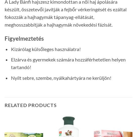
A Lady Bánfi hajszesz kimondottan a női haj ápolására
készült, összetevői javítják a fejbőr vérkeringését és ezáltal
fokozzák a hajhagymák tápanyag-ellátását,
meghosszabbítják a hajhagymák növekedési fázisát.
Figyelmeztetés
Kizárólag külsőleges használatra!
Elzárva és gyermekek számára hozzáférhetetlen helyen
tartandó!
Nyílt sebre, szembe, nyálkahártyára ne kerüljön!
RELATED PRODUCTS