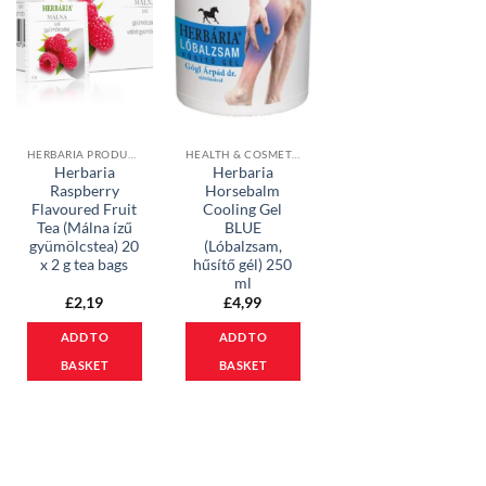
HERBARIA PRODUCTS
HEALTH & COSMETICS
Herbaria
Herbaria
Raspberry
Horsebalm
Flavoured Fruit
Cooling Gel
Tea (Málna ízű
BLUE
gyümölcstea) 20
(Lóbalzsam,
x 2 g tea bags
hűsítő gél) 250
ml
£
2,19
£
4,99
ADD TO
ADD TO
BASKET
BASKET