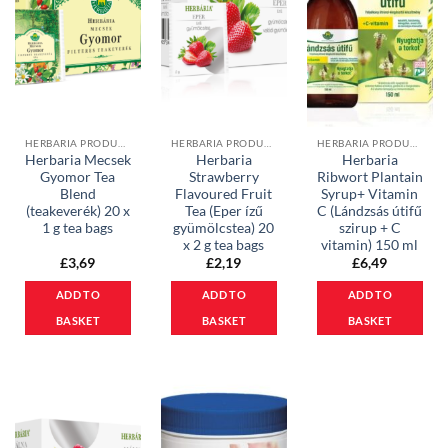
HERBARIA PRODUCTS
HERBARIA PRODUCTS
HERBARIA PRODUCTS
Herbaria Mecsek
Herbaria
Herbaria
Gyomor Tea
Strawberry
Ribwort Plantain
Blend
Flavoured Fruit
Syrup+ Vitamin
(teakeverék) 20 x
Tea (Eper ízű
C (Lándzsás útifű
1 g tea bags
gyümölcstea) 20
szirup + C
x 2 g tea bags
vitamin) 150 ml
£
3,69
£
2,19
£
6,49
ADD TO
ADD TO
ADD TO
BASKET
BASKET
BASKET