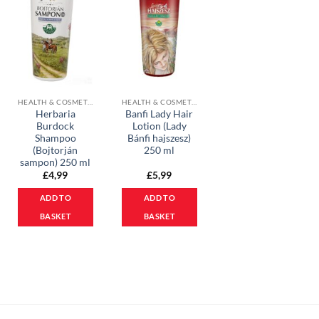
HEALTH & COSMETICS
HEALTH & COSMETICS
Herbaria
Banfi Lady Hair
Burdock
Lotion (Lady
Shampoo
Bánfi hajszesz)
(Bojtorján
250 ml
sampon) 250 ml
£
4,99
£
5,99
ADD TO
ADD TO
BASKET
BASKET