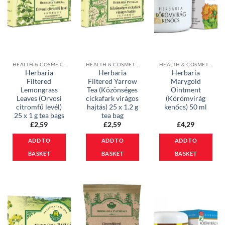
HEALTH & COSMETICS
HEALTH & COSMETICS
HEALTH & COSMETICS
Herbaria
Herbaria
Herbaria
Filtered
Filtered Yarrow
Marygold
Lemongrass
Tea (Közönséges
Ointment
Leaves (Orvosi
cickafark virágos
(Körömvirág
citromfű levél)
hajtás) 25 x 1.2 g
kenőcs) 50 ml
25 x 1 g tea bags
tea bag
£
2,59
£
2,59
£
4,29
ADD TO
ADD TO
ADD TO
BASKET
BASKET
BASKET