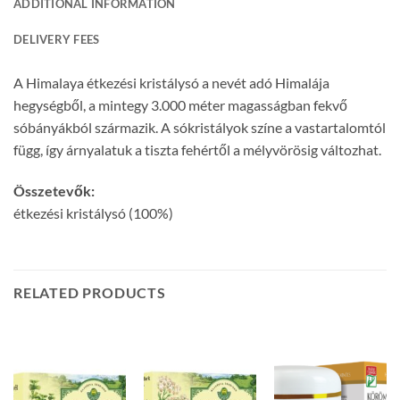
ADDITIONAL INFORMATION
DELIVERY FEES
A Himalaya étkezési kristálysó a nevét adó Himalája
hegységből, a mintegy 3.000 méter magasságban fekvő
sóbányákból származik. A sókristályok színe a vastartalomtól
függ, így árnyalatuk a tiszta fehértől a mélyvörösig változhat.
Összetevők:
étkezési kristálysó (100%)
RELATED PRODUCTS