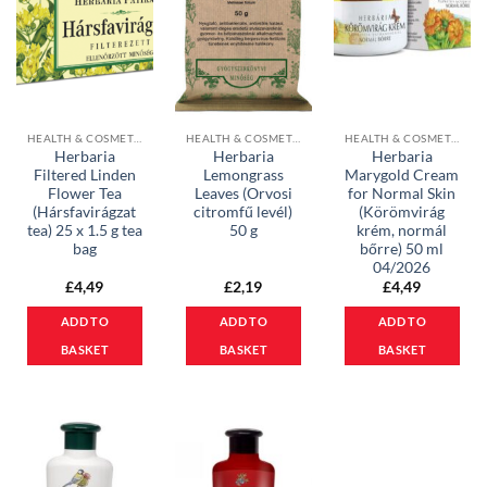
HEALTH & COSMETICS
HEALTH & COSMETICS
HEALTH & COSMETICS
Herbaria
Herbaria
Herbaria
Filtered Linden
Lemongrass
Marygold Cream
Flower Tea
Leaves (Orvosi
for Normal Skin
(Hársfavirágzat
citromfű levél)
(Körömvirág
tea) 25 x 1.5 g tea
50 g
krém, normál
bag
bőrre) 50 ml
04/2026
£
4,49
£
2,19
£
4,49
ADD TO
ADD TO
ADD TO
BASKET
BASKET
BASKET