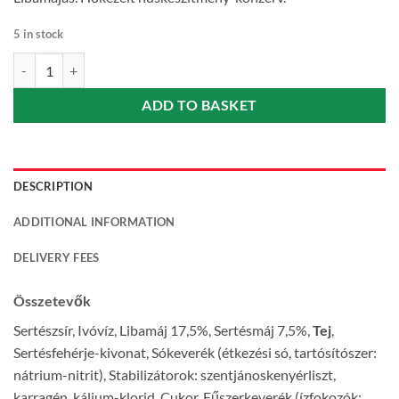
5 in stock
Hamé Goose liver pate (Libamájas) 105 g quantity
ADD TO BASKET
DESCRIPTION
ADDITIONAL INFORMATION
DELIVERY FEES
Összetevők
Sertészsír, Ivóvíz, Libamáj 17,5%, Sertésmáj 7,5%,
Tej
,
Sertésfehérje-kivonat, Sókeverék (étkezési só, tartósítószer:
nátrium-nitrit), Stabilizátorok: szentjánoskenyérliszt,
karragén, kálium-klorid, Cukor, Fűszerkeverék (ízfokozók: