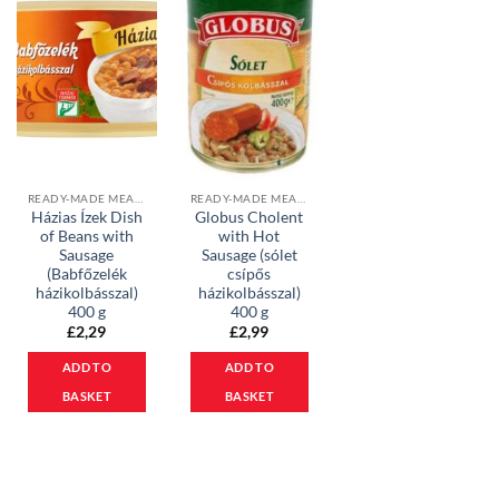
READY-MADE MEALS & PATES
READY-MADE MEALS & PATES
Házias Ízek Dish
Globus Cholent
of Beans with
with Hot
Sausage
Sausage (sólet
(Babfőzelék
csípős
házikolbásszal)
házikolbásszal)
400 g
400 g
£
2,29
£
2,99
ADD TO
ADD TO
BASKET
BASKET