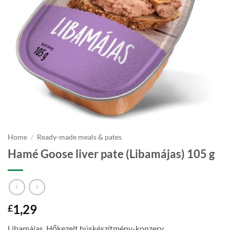
Home
/
Ready-made meals & pates
Hamé Goose liver pate (Libamájas) 105 g
1,29
£
Libamájas. Hőkezelt húskészítmény-konzerv.