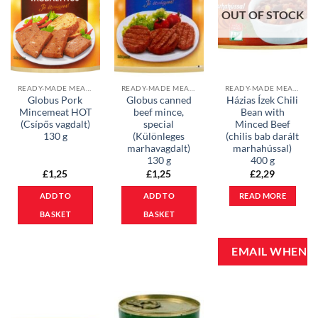
OUT OF STOCK
READY-MADE MEALS & PATES
READY-MADE MEALS & PATES
READY-MADE MEALS & PATES
Globus Pork
Globus canned
Házias Ízek Chili
Mincemeat HOT
beef mince,
Bean with
(Csípős vagdalt)
special
Minced Beef
130 g
(Különleges
(chilis bab darált
marhavagdalt)
marhahússal)
130 g
400 g
£
1,25
£
1,25
£
2,29
ADD TO
ADD TO
READ MORE
BASKET
BASKET