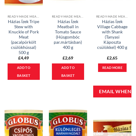
READY-MADE MEALS & PATES
READY-MADE MEALS & PATES
READY-MADE MEALS & PATES
Házias Ízek Tripe
Házias Ízek
Házias Ízek
Stew with
Meatball in
Village Cabbage
Knuckle of Pork
Tomato Sauce
with Shank
Meat
(Húsgombóc
(Tanyasi
(pacalpörkölt
par.mártásban)
Káposzta
csülökhússal)
400 g
csülökkel) 400 g
500 g
£
4,49
£
2,69
£
2,65
ADD TO
ADD TO
READ MORE
BASKET
BASKET