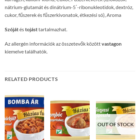
nátrium-glutamát és dinátrium-5΄-ribonukleotidok, dextróz,
cukor, fűszerek és fűszerkivonatok, étkezési só), Aroma
Szóját
és
tojást
tartalmazhat.
Az allergén információk az összetevők között
vastagon
kiemelve találhatók.
RELATED PRODUCTS
OUT OF STOCK