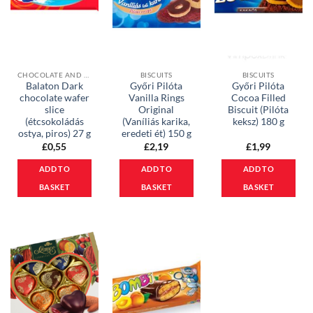
CHOCOLATE AND MUESLI BARS
BISCUITS
BISCUITS
Balaton Dark
Győri Pilóta
Győri Pilóta
chocolate wafer
Vanilla Rings
Cocoa Filled
slice
Original
Biscuit (Pilóta
(étcsokoládás
(Vaníliás karika,
keksz) 180 g
ostya, piros) 27 g
eredeti ét) 150 g
£
0,55
£
2,19
£
1,99
ADD TO
ADD TO
ADD TO
BASKET
BASKET
BASKET