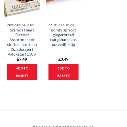
GIFT OPTION & BONBONS
CANDIES AND OTHER SWEETS
Szamos Heart
Bombi apricot
Dessert
gingerbread
Assortment of
(sárgabarackos
stuffed marzipan
puszedli) 50g
(Szívdesszert
Válogatás) 130 g
£
7,49
£
0,49
ADD TO
ADD TO
BASKET
BASKET
You are always at home with us!