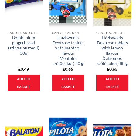
CANDIES AND OTHER SWEETS
CANDIES AND OTHER SWEETS
CANDIES AND OTHER SWEETS
Bombi plum
Házisweets
Házisweets
gingerbread
Dextrose tablets
Dextrose tablets
(szilvás puszedli)
with menthol
with lemon
50g
flavour
flavour
(Mentolos
(Citromos
szőlőcukor) 80 g
szőlőcukor) 80 g
£
0,49
£
0,65
£
0,65
ADD TO
ADD TO
ADD TO
BASKET
BASKET
BASKET