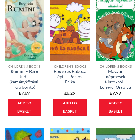
CHILDREN'S BOOKS
CHILDREN'S BOOKS
CHILDREN'S BOOKS
Rumini – Berg
Bogyó és Babóca
Magyar
Judit
épít – Bartos
népmesék
(keménykötésű,
Erika
állatokról –
régi borító)
Lengyel Orsolya
£
9,69
£
6,29
£
7,99
ADD TO
ADD TO
ADD TO
BASKET
BASKET
BASKET