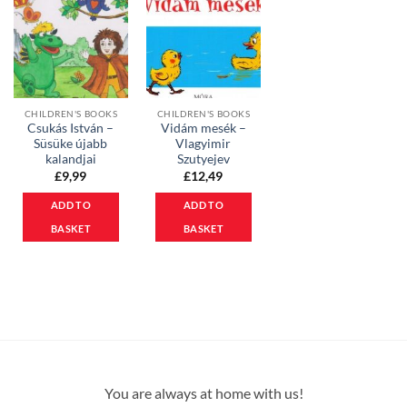
CHILDREN'S BOOKS
CHILDREN'S BOOKS
Csukás István –
Vidám mesék –
Süsüke újabb
Vlagyimir
kalandjai
Szutyejev
£
9,99
£
12,49
ADD TO
ADD TO
BASKET
BASKET
You are always at home with us!