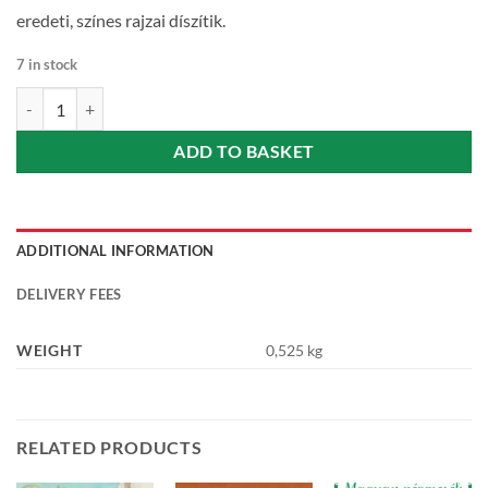
eredeti, színes rajzai díszítik.
7 in stock
Gőgös Gúnár Gedeon - Varga Katalin quantity
ADD TO BASKET
ADDITIONAL INFORMATION
DELIVERY FEES
WEIGHT
0,525 kg
RELATED PRODUCTS