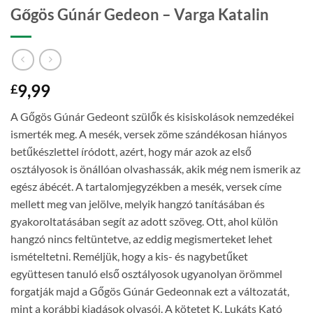
Gőgös Gúnár Gedeon – Varga Katalin
9,99
£
A Gőgös Gúnár Gedeont szülők és kisiskolások nemzedékei
ismerték meg. A mesék, versek zöme szándékosan hiányos
betűkészlettel íródott, azért, hogy már azok az első
osztályosok is önállóan olvashassák, akik még nem ismerik az
egész ábécét. A tartalomjegyzékben a mesék, versek címe
mellett meg van jelölve, melyik hangzó tanításában és
gyakoroltatásában segít az adott szöveg. Ott, ahol külön
hangzó nincs feltüntetve, az eddig megismerteket lehet
ismételtetni. Reméljük, hogy a kis- és nagybetűket
együttesen tanuló első osztályosok ugyanolyan örömmel
forgatják majd a Gőgös Gúnár Gedeonnak ezt a változatát,
mint a korábbi kiadások olvasói. A kötetet K. Lukáts Kató