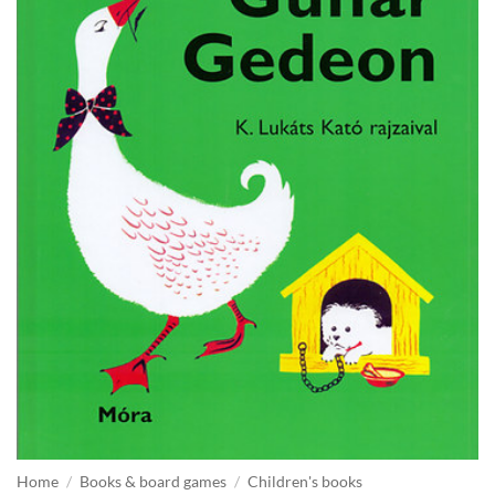
Home
/
Books & board games
/
Children's books