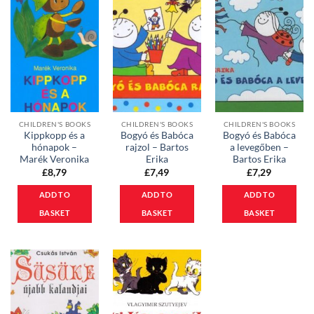
CHILDREN'S BOOKS
CHILDREN'S BOOKS
CHILDREN'S BOOKS
Kippkopp és a
Bogyó és Babóca
Bogyó és Babóca
hónapok –
rajzol – Bartos
a levegőben –
Marék Veronika
Erika
Bartos Erika
£
8,79
£
7,49
£
7,29
ADD TO
ADD TO
ADD TO
BASKET
BASKET
BASKET