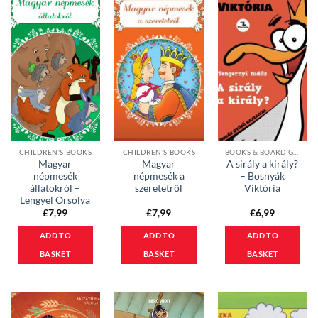
CHILDREN'S BOOKS
CHILDREN'S BOOKS
BOOKS & BOARD GAMES
Magyar
Magyar
A sirály a király?
népmesék
népmesék a
– Bosnyák
állatokról –
szeretetről
Viktória
Lengyel Orsolya
£
7,99
£
7,99
£
6,99
ADD TO
ADD TO
ADD TO
BASKET
BASKET
BASKET