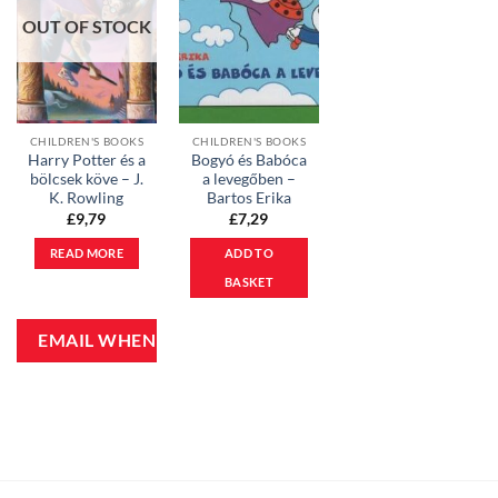
OUT OF STOCK
CHILDREN'S BOOKS
CHILDREN'S BOOKS
Harry Potter és a
Bogyó és Babóca
bölcsek köve – J.
a levegőben –
K. Rowling
Bartos Erika
£
9,79
£
7,29
READ MORE
ADD TO
BASKET