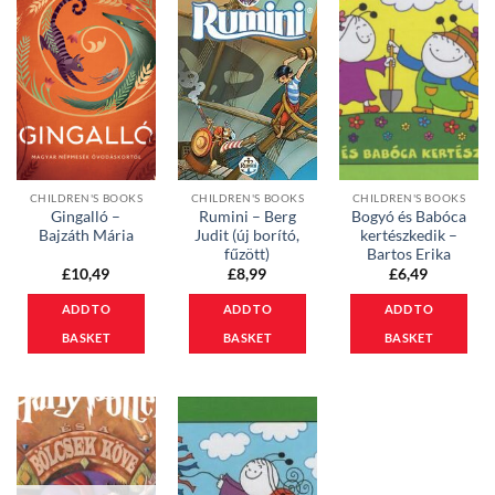
CHILDREN'S BOOKS
CHILDREN'S BOOKS
CHILDREN'S BOOKS
Gingalló –
Rumini – Berg
Bogyó és Babóca
Bajzáth Mária
Judit (új borító,
kertészkedik –
fűzött)
Bartos Erika
£
10,49
£
8,99
£
6,49
ADD TO
ADD TO
ADD TO
BASKET
BASKET
BASKET