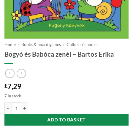
Home
/
Books & board games
/
Children's books
Bogyó és Babóca zenél – Bartos Erika
7,29
£
7 in stock
Bogyó és Babóca zenél - Bartos Erika quantity
ADD TO BASKET