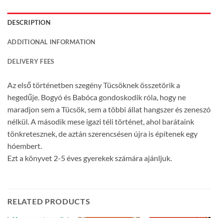
DESCRIPTION
ADDITIONAL INFORMATION
DELIVERY FEES
Az első történetben szegény Tücsöknek összetörik a
hegedűje. Bogyó és Babóca gondoskodik róla, hogy ne
maradjon sem a Tücsök, sem a többi állat hangszer és zeneszó
nélkül. A második mese igazi téli történet, ahol barátaink
tönkretesznek, de aztán szerencsésen újra is építenek egy
hóembert.
Ezt a könyvet 2-5 éves gyerekek számára ajánljuk.
RELATED PRODUCTS