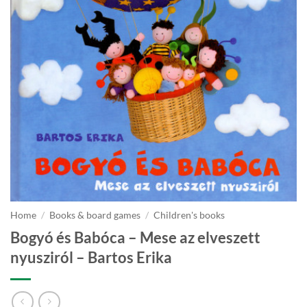
Home
/
Books & board games
/
Children's books
Bogyó és Babóca – Mese az elveszett
nyusziról – Bartos Erika