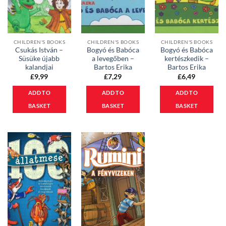
CHILDREN'S BOOKS
CHILDREN'S BOOKS
CHILDREN'S BOOKS
Csukás István –
Bogyó és Babóca
Bogyó és Babóca
Süsüke újabb
a levegőben –
kertészkedik –
kalandjai
Bartos Erika
Bartos Erika
£
9,99
£
7,29
£
6,49
ADD TO
ADD TO
ADD TO
BASKET
BASKET
BASKET