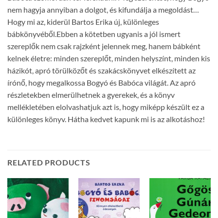
nem hagyja annyiban a dolgot, és kifundálja a megoldást…
Hogy mi az, kiderül Bartos Erika új, különleges
bábkönyvéből.Ebben a kötetben ugyanis a jól ismert
szereplők nem csak rajzként jelennek meg, hanem bábként
kelnek életre: minden szereplőt, minden helyszínt, minden kis
házikót, apró törülközőt és szakácskönyvet elkészített az
írónő, hogy megalkossa Bogyó és Babóca világát. Az apró
részletekben elmerülhetnek a gyerekek, és a könyv
mellékletében elolvashatjuk azt is, hogy miképp készült ez a
különleges könyv. Hátha kedvet kapunk mi is az alkotáshoz!
RELATED PRODUCTS