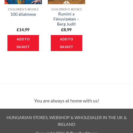
CHILDREN'S BOOKS
CHILDREN'S BOOKS
Rumini a
100 állatmese
Fényvizeken –
Berg Judit
£
14,99
£
8,99
ADD TO
ADD TO
BASKET
BASKET
You are always at home with us!
HUNGARIAN STORES, WEBSHOP & WHOLESALER IN THE UK &
IRELAND