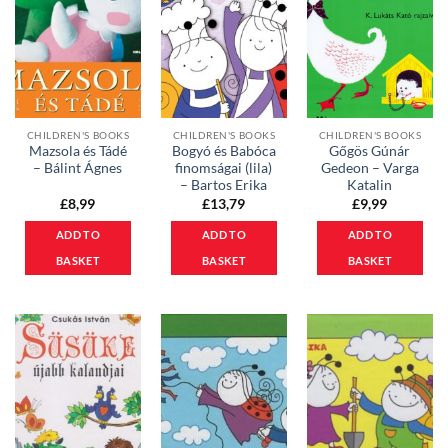
CHILDREN'S BOOKS
CHILDREN'S BOOKS
CHILDREN'S BOOKS
Mazsola és Tádé
Bogyó és Babóca
Gőgös Gúnár
– Bálint Ágnes
finomságai (lila)
Gedeon – Varga
– Bartos Erika
Katalin
£
8,99
£
13,79
£
9,99
ADD TO
ADD TO
ADD TO
BASKET
BASKET
BASKET