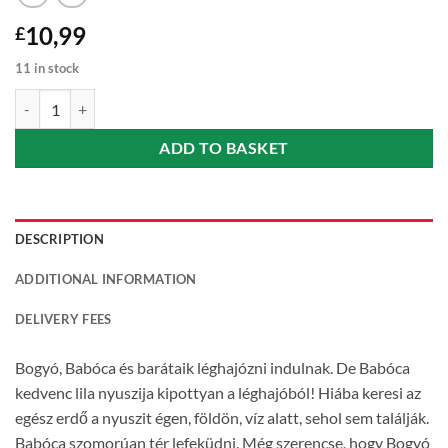
10,99
£
11 in stock
Bogyó és Babóca - Mese az elveszett nyusziról - Bartos Erika quantity
ADD TO BASKET
DESCRIPTION
ADDITIONAL INFORMATION
DELIVERY FEES
Bogyó, Babóca és barátaik léghajózni indulnak. De Babóca
kedvenc lila nyuszija kipottyan a léghajóból! Hiába keresi az
egész erdő a nyuszit égen, földön, víz alatt, sehol sem találják.
Babóca szomorúan tér lefeküdni. Még szerencse, hogy Bogyó