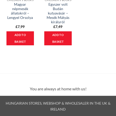
CHILDREN'S BOOKS
CHILDREN'S BOOKS
Magyar
Egyszer volt
népmesék
Budán
állatokról –
kutyavásár –
Lengyel Orsolya
Mesék Mátyás
királyról
£
7,99
£
7,49
ADD TO
ADD TO
BASKET
BASKET
You are always at home with us!
HUNGARIAN STORES, WEBSHOP & WHOLESALER IN THE UK &
IRELAND