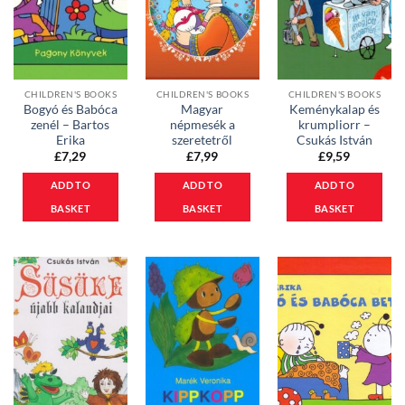
CHILDREN'S BOOKS
CHILDREN'S BOOKS
CHILDREN'S BOOKS
Bogyó és Babóca
Magyar
Keménykalap és
zenél – Bartos
népmesék a
krumpliorr –
Erika
szeretetről
Csukás István
£
7,29
£
7,99
£
9,59
ADD TO
ADD TO
ADD TO
BASKET
BASKET
BASKET