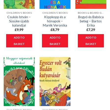
CHILDREN'S BOOKS
CHILDREN'S BOOKS
BOOKS & BOARD GAMES
Csukás István –
Kippkopp és a
Bogyó és Babóca
Süsüke újabb
hónapok –
beteg – Bartos
kalandjai
Marék Veronika
Erika
£
9,99
£
8,79
£
7,29
ADD TO
ADD TO
ADD TO
BASKET
BASKET
BASKET