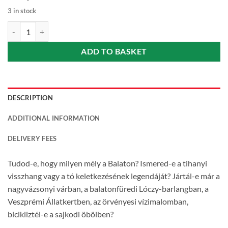
3 in stock
Balaton-Felvidék - Brúnó a Balatonon 1. Bartos Erika quantity
ADD TO BASKET
DESCRIPTION
ADDITIONAL INFORMATION
DELIVERY FEES
Tudod-e, hogy milyen mély a Balaton? Ismered-e a tihanyi
visszhang vagy a tó keletkezésének legendáját? Jártál-e már a
nagyvázsonyi várban, a balatonfüredi Lóczy-barlangban, a
Veszprémi Állatkertben, az örvényesi vízimalomban,
bicikliztél-e a sajkodi öbölben?