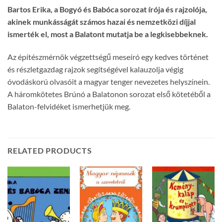
Bartos Erika, a Bogyó és Babóca sorozat írója és rajzolója,
akinek munkásságát számos hazai és nemzetközi díjjal
ismerték el, most a Balatont mutatja be a legkisebbeknek.
Az építészmérnök végzettségű meseíró egy kedves történet
és részletgazdag rajzok segítségével kalauzolja végig
óvodáskorú olvasóit a magyar tenger nevezetes helyszínein.
A háromkötetes Brúnó a Balatonon sorozat első kötetéből a
Balaton-felvidéket ismerhetjük meg.
RELATED PRODUCTS