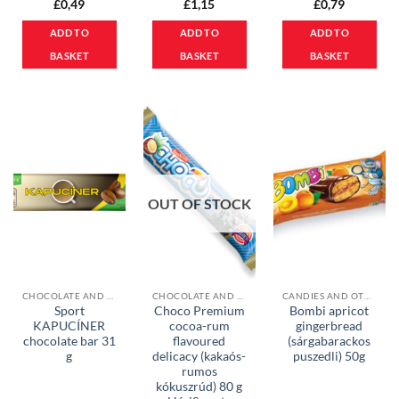
£
0,49
£
1,15
£
0,79
ADD TO
ADD TO
ADD TO
BASKET
BASKET
BASKET
OUT OF STOCK
CHOCOLATE AND MUESLI BARS
CHOCOLATE AND MUESLI BARS
CANDIES AND OTHER SWEETS
Sport
Choco Premium
Bombi apricot
KAPUCÍNER
cocoa-rum
gingerbread
chocolate bar 31
flavoured
(sárgabarackos
g
delicacy (kakaós-
puszedli) 50g
rumos
kókuszrúd) 80 g