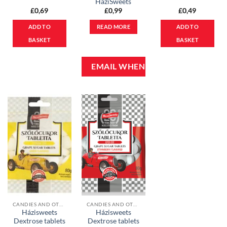
HáziSweets
£
0,69
£
0,99
£
0,49
ADD TO
READ MORE
ADD TO
BASKET
BASKET
CANDIES AND OTHER SWEETS
CANDIES AND OTHER SWEETS
Házisweets
Házisweets
Dextrose tablets
Dextrose tablets