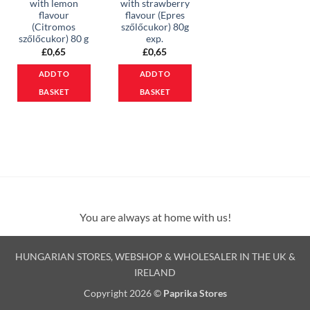
with lemon
with strawberry
flavour
flavour (Epres
(Citromos
szőlőcukor) 80g
szőlőcukor) 80 g
exp.
£
0,65
£
0,65
ADD TO
ADD TO
BASKET
BASKET
You are always at home with us!
HUNGARIAN STORES, WEBSHOP & WHOLESALER IN THE UK &
IRELAND
Copyright 2026 ©
Paprika Stores