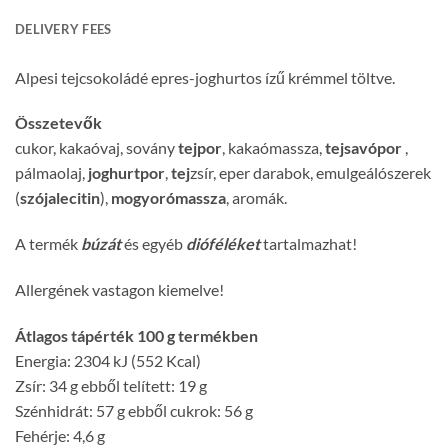
DELIVERY FEES
Alpesi tejcsokoládé epres-joghurtos ízű krémmel töltve.
Összetevők
cukor, kakaóvaj, sovány
tejpor
, kakaómassza,
tejsavópor
,
pálmaolaj,
joghurtpor
,
tej
zsír, eper darabok, emulgeálószerek
(
szójalecitin
),
mogyorómassza
, aromák.
A termék
búzát
és egyéb
dióféléket
tartalmazhat!
Allergének vastagon kiemelve!
Átlagos tápérték 100 g termékben
Energia: 2304 kJ (552 Kcal)
Zsír: 34 g ebből telített: 19 g
Szénhidrát: 57 g ebből cukrok: 56 g
Fehérje: 4,6 g