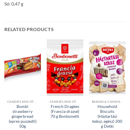
Só: 0,47 g
RELATED PRODUCTS
CANDIES AND OTHER SWEETS
CANDIES AND OTHER SWEETS
BAKING & COOKING INGREDIENTS
Bombi
French Dragées
Household
strawberry
(Francia drazsé)
Biscuits
gingerbread
70 g Bonbonetti
(Háztartási
(epres puszedli)
keksz, egész) 200
50g
g Detki