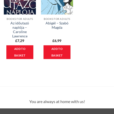
BOOKS FOR ADULTS
BOOKS FOR ADULTS
Az időutazó
Abigél – Szabó
naplója –
Magda
Caroline
Lawrence
£
7,29
£
6,99
ADD TO
ADD TO
BASKET
BASKET
You are always at home with us!