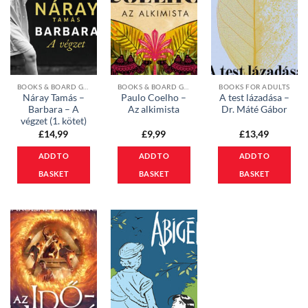
BOOKS & BOARD GAMES
BOOKS & BOARD GAMES
BOOKS FOR ADULTS
Náray Tamás –
Paulo Coelho –
A test lázadása –
Barbara – A
Az alkimista
Dr. Máté Gábor
végzet (1. kötet)
£
14,99
£
9,99
£
13,49
ADD TO
ADD TO
ADD TO
BASKET
BASKET
BASKET