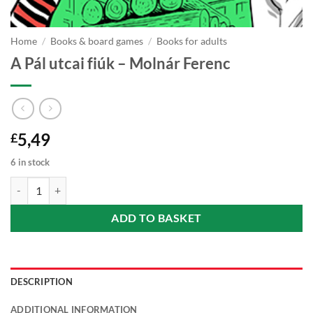
Home
/
Books & board games
/
Books for adults
A Pál utcai fiúk – Molnár Ferenc
5,49
£
6 in stock
A Pál utcai fiúk - Molnár Ferenc quantity
ADD TO BASKET
DESCRIPTION
ADDITIONAL INFORMATION