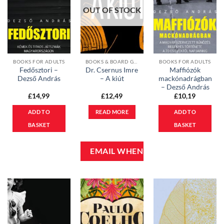
OUT OF STOCK
BOOKS FOR ADULTS
BOOKS & BOARD GAMES
BOOKS FOR ADULTS
Fedősztori –
Dr. Csernus Imre
Maffiózók
Dezső András
– A kiút
mackónadrágban
– Dezső András
£
14,99
£
12,49
£
10,19
ADD TO
READ MORE
ADD TO
BASKET
BASKET