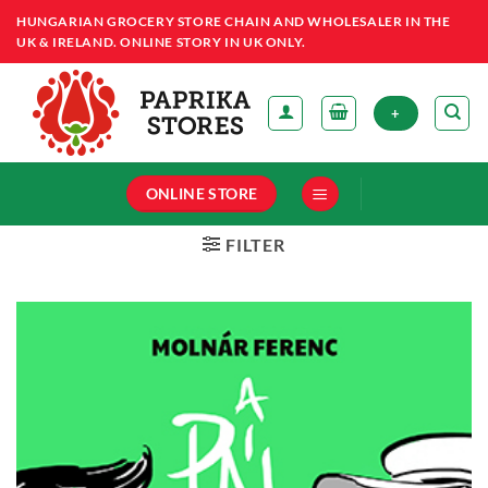
Skip
HUNGARIAN GROCERY STORE CHAIN AND WHOLESALER IN THE
to
UK & IRELAND. ONLINE STORY IN UK ONLY.
content
+
ONLINE STORE
FILTER