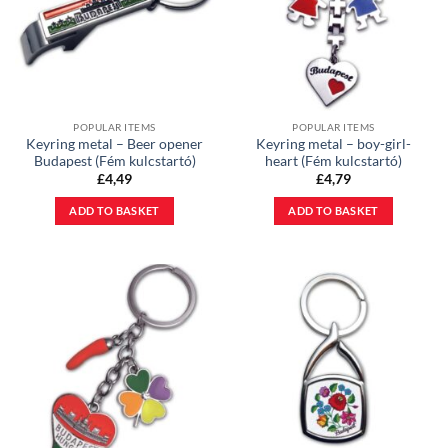
POPULAR ITEMS
POPULAR ITEMS
Keyring metal – Beer opener
Keyring metal – boy-girl-
Budapest (Fém kulcstartó)
heart (Fém kulcstartó)
£
4,49
£
4,79
ADD TO BASKET
ADD TO BASKET