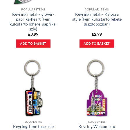
POPULAR ITEMS
POPULAR ITEMS
Keyring metal – clover-
Keyring metal – Kalocsa
paprika-heart (Fém
style (Fém kulcstartó fekete
kulcstartó lóhere-paprika-
díszdobozban)
szív)
£
3,99
£
2,99
ADD TO BASKET
ADD TO BASKET
SOUVENIRS
SOUVENIRS
Keyring Time to crusie
Keyring Welcome to