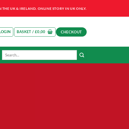
HE UK & IRELAND. ONLINE STORY IN UK ONLY.
LOGIN
BASKET /
£
0,00
CHECKOUT
Search
for: