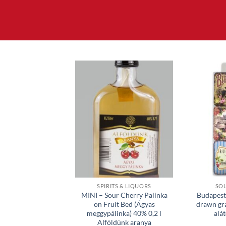
LLED PRODUCTS
SPIRITS & LIQUORS
SO
 GYULAI Sausages
MINI – Sour Cherry Palinka
Budapest 
lt gyulai kolbász) 80
on Fruit Bed (Ágyas
drawn gr
 – chilled product,
meggypálinka) 40% 0,2 l
alát
urcharge/order
Alföldünk aranya