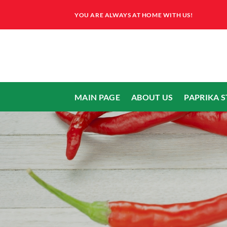
Skip
YOU ARE ALWAYS AT HOME WITH US!
to
content
MAIN PAGE
ABOUT US
PAPRIKA 