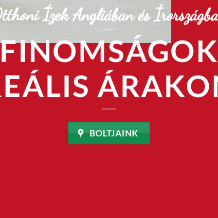
tthoni Ízek Angliában és Írországb
FINOMSÁGO
REÁLIS ÁRAKO
BOLTJAINK