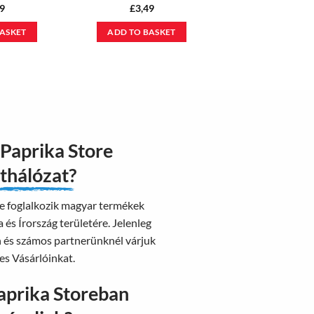
9
£
3,49
BASKET
ADD TO BASKET
 Paprika Store
thálózat?
e foglalkozik magyar termékek
 és Írország területére. Jelenleg
n és számos partnerünknél várjuk
es Vásárlóinkat.
aprika Storeban