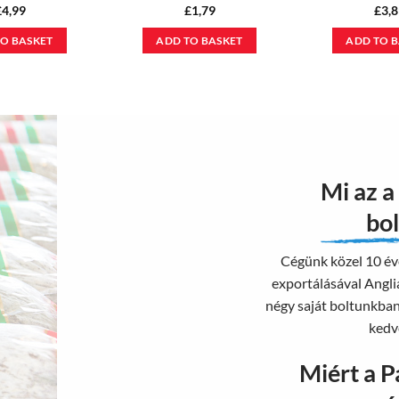
£
4,99
£
1,79
£
3,8
O BASKET
ADD TO BASKET
ADD TO 
Mi az a
bol
Cégünk közel 10 év
exportálásával Anglia
négy saját boltunkba
kedv
Miért a P