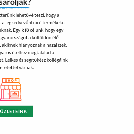
sároljak?
tterünk lehetővé teszi, hogy a
tt a legkedvezőbb árú termékeket
nknak. Egyik fő célunk, hogy egy
agyarországot a külföldön élő
 akiknek hiányoznak a hazai ízek.
aros ételhez megtalálod a
t. Lelkes és segítőkész kollégáink
eretettel várnak.
ÜZLETEINK