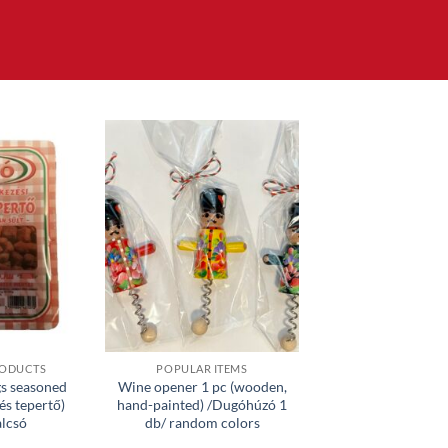
RODUCTS
POPULAR ITEMS
gs seasoned
Wine opener 1 pc (wooden,
és tepertő)
hand-painted) /Dugóhúzó 1
lcsó
db/ random colors