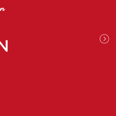
an
K
N