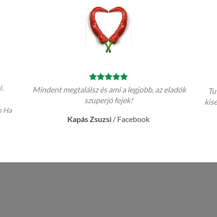
l.
Mindent megtalálsz és ami a legjobb, az eladók
Tut
szuperjó fejek!
kis
m Ha
Kapás Zsuzsi
/
Facebook