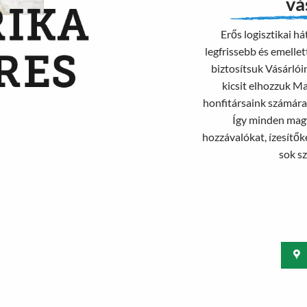
vá
Erős logisztikai há
legfrissebb és emelle
biztosítsuk Vásárlói
kicsit elhozzuk M
honfitársaink számára,
Így minden magy
hozzávalókat, ízesítőke
sok sz