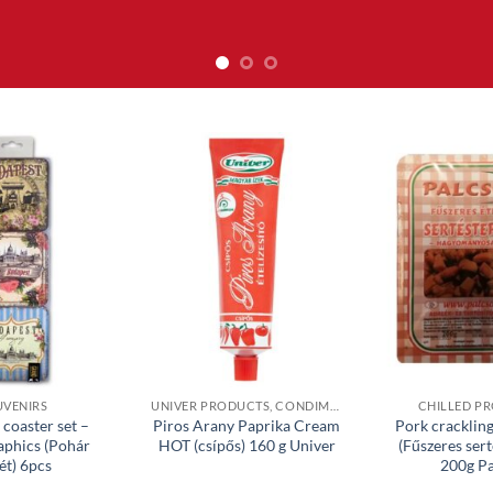
UVENIRS
UNIVER PRODUCTS, CONDIMENTS & JAMS
CHILLED P
coaster set –
Piros Arany Paprika Cream
Pork cracklin
aphics (Pohár
HOT (csípős) 160 g Univer
(Fűszeres sert
ét) 6pcs
200g Pa