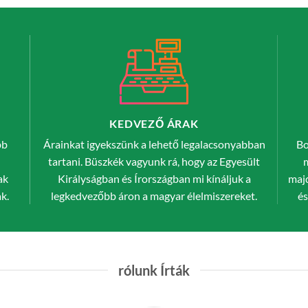
KEDVEZŐ ÁRAK
bb
Árainkat igyekszünk a lehető legalacsonyabban
Bo
tartani. Büszkék vagyunk rá, hogy az Egyesült
ak
Királyságban és Írországban mi kínáljuk a
maj
k.
legkedvezőbb áron a magyar élelmiszereket.
és
rólunk Írták