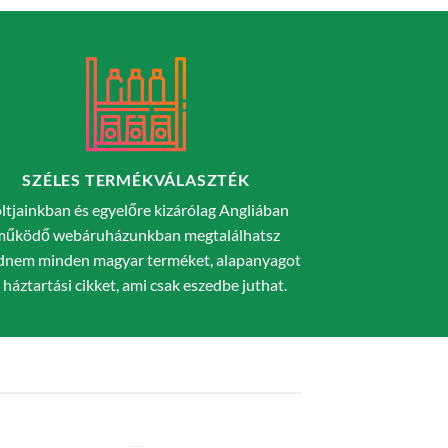
SZÉLES TERMÉKVÁLASZTÉK
ltjainkban és egyelőre kizárólag Angliában
működő webáruházunkban megtalálhatsz
dnem minden magyar terméket, alapanyagot
 háztartási cikket, ami csak eszedbe juthat.